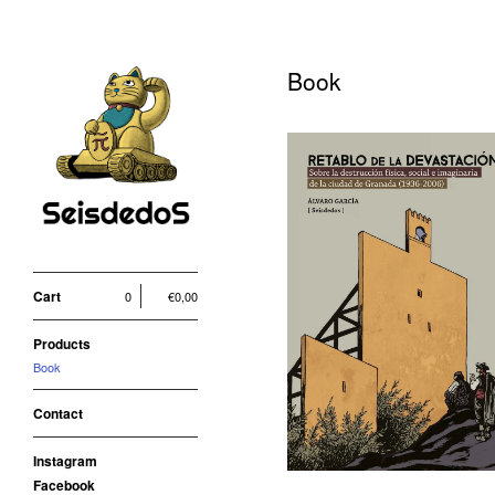
Book
Retablo de la
Cart
0
€
0,00
devastación
5,00
€
Products
Book
Contact
Instagram
Facebook